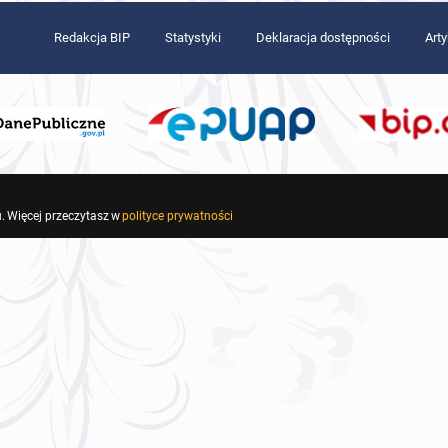
Redakcja BIP
Statystyki
Deklaracja dostępności
Art
. Więcej przeczytasz w
polityce prywatności