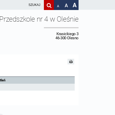
A
A
A
Przedszkole nr 4 w Oleśnie
Krasickiego 3
46-300 Olesno
tleń