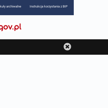
ykuły archiwalne
Instrukcja korzystania z BIP