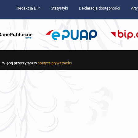
Redakcja BIP
Statystyki
Deklaracja dostępności
Art
. Więcej przeczytasz w
polityce prywatności