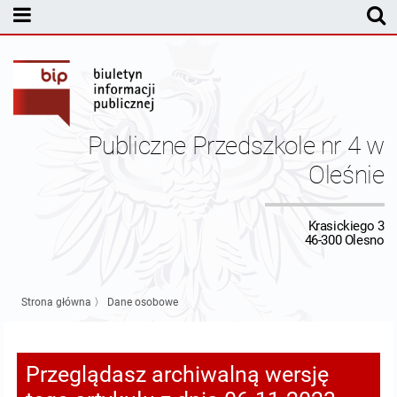
MENU PODMIOTOWE
Kontakt
Dane osobowe
Publiczne Przedszkole nr 4 w
Sprawozdania finansowe
Oleśnie
MENU PRZEDMIOTOWE
Krasickiego 3
46-300 Olesno
Strona główna
〉
Dane osobowe
Przeglądasz archiwalną wersję