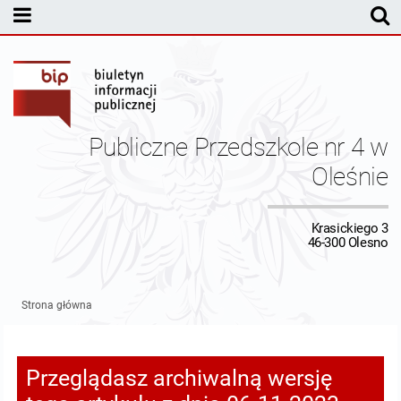
MENU PODMIOTOWE
Kontakt
Dane osobowe
Publiczne Przedszkole nr 4 w
Sprawozdania finansowe
Oleśnie
MENU PRZEDMIOTOWE
Krasickiego 3
46-300 Olesno
Strona główna
Przeglądasz archiwalną wersję