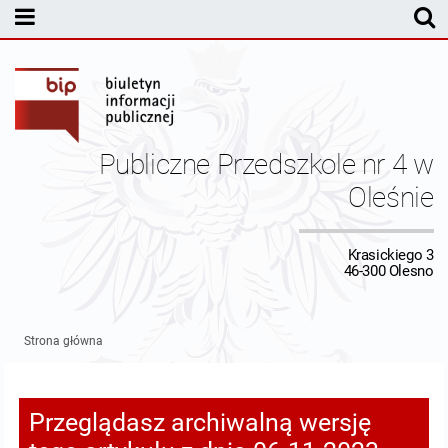
MENU PODMIOTOWE
Kontakt
Dane osobowe
Publiczne Przedszkole nr 4 w
Sprawozdania finansowe
Oleśnie
MENU PRZEDMIOTOWE
Krasickiego 3
46-300 Olesno
Strona główna
Przeglądasz archiwalną wersję