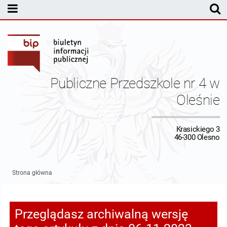
MENU PODMIOTOWE
Kontakt
Dane osobowe
Publiczne Przedszkole nr 4 w
Sprawozdania finansowe
Oleśnie
MENU PRZEDMIOTOWE
Krasickiego 3
46-300 Olesno
Strona główna
Przeglądasz archiwalną wersję