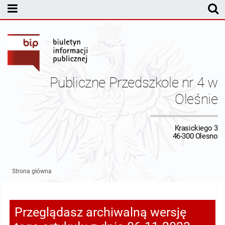
MENU PODMIOTOWE
Kontakt
Dane osobowe
Publiczne Przedszkole nr 4 w
Sprawozdania finansowe
Oleśnie
MENU PRZEDMIOTOWE
Krasickiego 3
46-300 Olesno
Strona główna
Przeglądasz archiwalną wersję