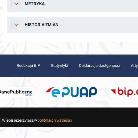
METRYKA
HISTORIA ZMIAN
Redakcja BIP
Statystyki
Deklaracja dostępności
Art
. Więcej przeczytasz w
polityce prywatności